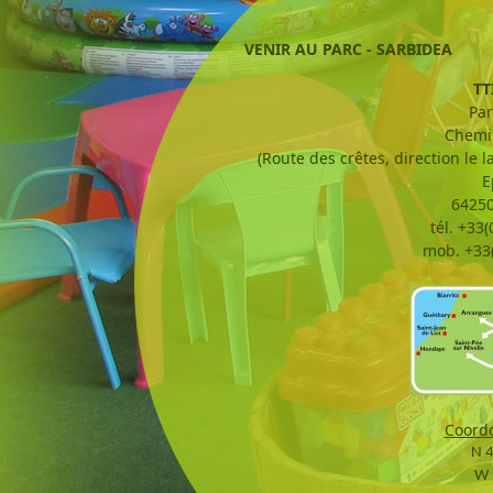
VENIR AU PARC - SARBIDEA
TT
Par
Chemi
(Route des crêtes, direction le l
E
6425
tél. +33(
mob. +33(
Coord
N 
W 