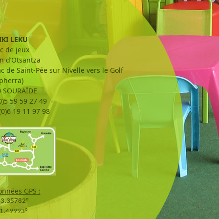
IKI LEKU
c de jeux
n d’Otsantza
ac de Saint-Pée sur Nivelle vers le Golf
pherra)
0 SOURAÏDE
0)5 59 59 27 49
0)6 19 11 97 98
onnées GPS :
43.35782°
1.49993°